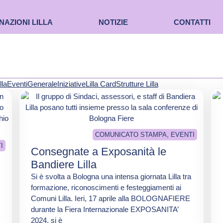
NAZIONI LILLA
NOTIZIE
CONTATTI
lla
Eventi
Generale
Iniziative
Lilla Card
Strutture Lilla
COMUNICATO STAMPA
,
EVENTI
I
Consegnate a Exposanità le
Bandiere Lilla
I
Si è svolta a Bologna una intensa giornata Lilla tra
formazione, riconoscimenti e festeggiamenti ai
Comuni Lilla. Ieri, 17 aprile alla BOLOGNAFIERE
durante la Fiera Internazionale EXPOSANITA’
2024, si è