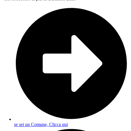
se sei un Comune, Clicca qui