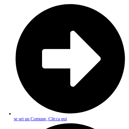
se sei un Comune, Clicca qui