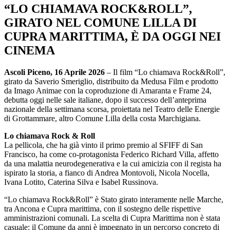
“LO CHIAMAVA ROCK&ROLL”,
GIRATO NEL COMUNE LILLA DI
CUPRA MARITTIMA, È DA OGGI NEI
CINEMA
Ascoli Piceno, 16 Aprile 2026
– Il film “Lo chiamava Rock&Roll”,
girato da Saverio Smeriglio, distribuito da Medusa Film e prodotto
da Imago Animae con la coproduzione di Amaranta e Frame 24,
debutta oggi nelle sale italiane, dopo il successo dell’anteprima
nazionale della settimana scorsa, proiettata nel Teatro delle Energie
di Grottammare, altro Comune Lilla della costa Marchigiana.
Lo chiamava Rock & Roll
La pellicola, che ha già vinto il primo premio al SFIFF di San
Francisco, ha come co-protagonista Federico Richard Villa, affetto
da una malattia neurodegenerativa e la cui amicizia con il regista ha
ispirato la storia, a fianco di Andrea Montovoli, Nicola Nocella,
Ivana Lotito, Caterina Silva e Isabel Russinova.
“Lo chiamava Rock&Roll” è Stato girato interamente nelle Marche,
tra Ancona e Cupra marittima, con il sostegno delle rispettive
amministrazioni comunali. La scelta di Cupra Marittima non è stata
casuale: il Comune da anni è impegnato in un percorso concreto di