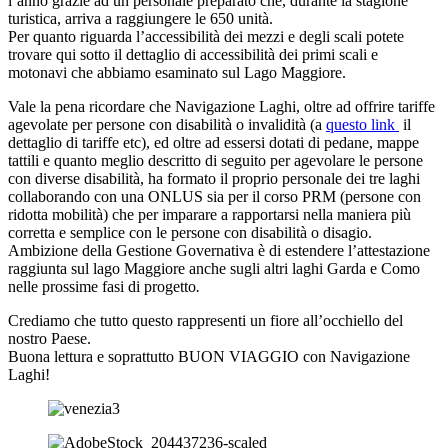
l’anno grazie ad un personale preparato che, durante la stagione
turistica, arriva a raggiungere le 650 unità.
Per quanto riguarda l’accessibilità dei mezzi e degli scali potete
trovare qui sotto il dettaglio di accessibilità dei primi scali e
motonavi che abbiamo esaminato sul Lago Maggiore.
Vale la pena ricordare che Navigazione Laghi, oltre ad offrire tariffe
agevolate per persone con disabilità o invalidità (a
questo link
il
dettaglio di tariffe etc), ed oltre ad essersi dotati di pedane, mappe
tattili e quanto meglio descritto di seguito per agevolare le persone
con diverse disabilità, ha formato il proprio personale dei tre laghi
collaborando con una ONLUS sia per il corso PRM (persone con
ridotta mobilità) che per imparare a rapportarsi nella maniera più
corretta e semplice con le persone con disabilità o disagio.
Ambizione della Gestione Governativa è di estendere l’attestazione
raggiunta sul lago Maggiore anche sugli altri laghi Garda e Como
nelle prossime fasi di progetto
.
Crediamo che tutto questo rappresenti un fiore all’occhiello del
nostro Paese.
Buona lettura e soprattutto BUON VIAGGIO con Navigazione
Laghi!