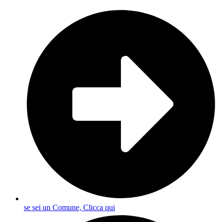
se sei un Comune, Clicca qui