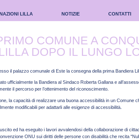
NAZIONI LILLA
NOTIZIE
CONTATTI
L PRIMO COMUNE A CONQ
LILLA DOPO IL LUNGO 
esso il palazzo comunale di Este la consegna della prima Bandiera Lilla
ato ufficialmente la Bandiera al Sindaco Roberta Gallana e all’asses
ente il percorso per l’ottenimento del riconoscimento.
ne, la capacità di realizzare una buona accessibilità in un Comune che
ilmente modificabili per adattarli alle esigenze di accessibilità.
scito ed ha eseguito i lavori avvalendosi della collaborazione di cittadi
onvenzione ONU sui diritti delle persone con disabilità che recita “Null