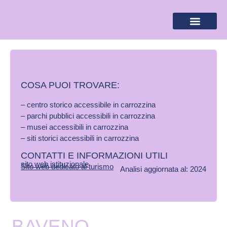
BANDIERA LILLA
DESTINAZIONI LILLA
AREA RISERVA
COSA PUOI TROVARE:
– centro storico accessibile in carrozzina
– parchi pubblici accessibili in carrozzina
– musei accessibili in carrozzina
– siti storici accessibili in carrozzina
CONTATTI E INFORMAZIONI UTILI
sito web istituzionale
Sito web dedicato al turismo
Analisi aggiornata al: 2024
BAVENO