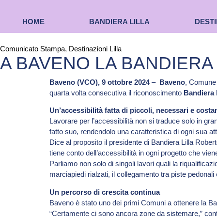
HOME
BANDIERA LILLA
DESTI
Comunicato Stampa
,
Destinazioni Lilla
A BAVENO LA BANDIERA
Baveno (VCO), 9 ottobre 2024
–
Baveno
, Comune s
quarta volta consecutiva il riconoscimento
Bandiera L
Un’accessibilità fatta di piccoli, necessari e costan
Lavorare per l’accessibilità non si traduce solo in gra
fatto suo, rendendolo una caratteristica di ogni sua atti
Dice al proposito il presidente di Bandiera Lilla Ro
tiene conto dell’accessibilità in ogni progetto che vi
Parliamo non solo di singoli lavori quali la riqualific
marciapiedi rialzati, il collegamento tra piste pedonali e 
Un percorso di crescita continua
Baveno è stato uno dei primi Comuni a ottenere la Bandi
“Certamente ci sono ancora zone da sistemare,” conti