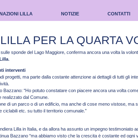
NAZIONI LILLA
NOTIZIE
CONTATTI
 LILLA PER LA QUARTA 
ulle sponde del Lago Maggiore, conferma ancora una volta la volontà d
illa
.
ti interventi
ndi progetti, ma parte dalla costante attenzione ai dettagli di tutti gli
vità.
berto Bazzano: “Ho potuto constatare con piacere ancora una volta c
ene realizzato dal Comune.
azione di un parco o di un edificio, ma anche di cose meno vistose, ma 
ciclabili etc. su tutto il territorio comunale.”
era Lilla in Italia, e da allora ha assunto un impegno testimoniato ad 
nua Bazzano “ma abbiamo visto che la crescita è costante ed ogni volt