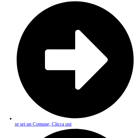
se sei un Comune, Clicca qui