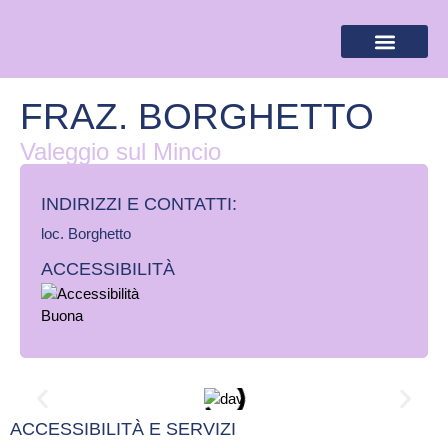
BANDIERA LILLA
DESTINAZIONI LILLA
AREA RISERVA
FRAZ. BORGHETTO
Valeggio sul Mincio
INDIRIZZI E CONTATTI:​
loc. Borghetto
ACCESSIBILITÀ
ACCESSIBILITÀ E SERVIZI