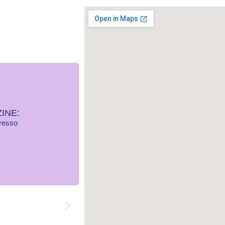
INE:
gresso