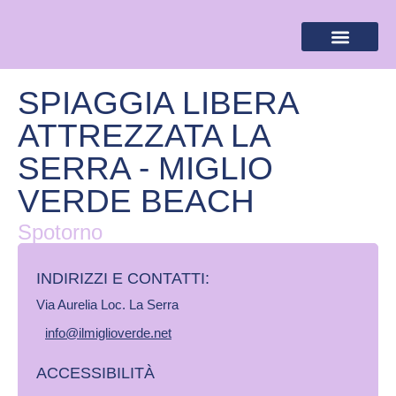
BANDIERA LILLA
DESTINAZIONI LILLA
AREA RISERVA
SPIAGGIA LIBERA
ATTREZZATA LA
SERRA - MIGLIO
VERDE BEACH
Spotorno
INDIRIZZI E CONTATTI:​
Via Aurelia Loc. La Serra
info@ilmiglioverde.net
ACCESSIBILITÀ