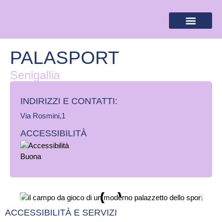
BANDIERA LILLA
DESTINAZIONI LILLA
AREA RISERVA
PALASPORT
Senigallia
INDIRIZZI E CONTATTI:​
Via Rosmini,1
ACCESSIBILITÀ
ACCESSIBILITÀ E SERVIZI