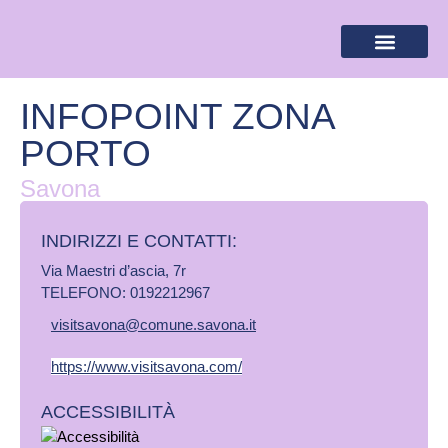
BANDIERA LILLA
DESTINAZIONI LILLA
AREA RISERVA
INFOPOINT ZONA
PORTO
Savona
INDIRIZZI E CONTATTI:​
Via Maestri d’ascia, 7r
TELEFONO: 0192212967
visitsavona@comune.savona.it
https://www.visitsavona.com/
ACCESSIBILITÀ