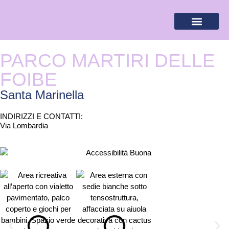
BANDIERA LILLA
DESTINAZIONI LILLA
AREA RISERVA
PARCO MARTIRI DELLE
FOIBE
Santa Marinella
INDIRIZZI E CONTATTI:​
Via Lombardia
ACCESSIBILITÀ