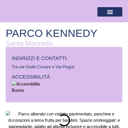
BANDIERA LILLA
DESTINAZIONI LILLA
AREA RISERVA
PARCO KENNEDY
Santa Marinella
INDIRIZZI E CONTATTI:​
Tra via Giulio Cesare e Via Pirgus
ACCESSIBILITÀ