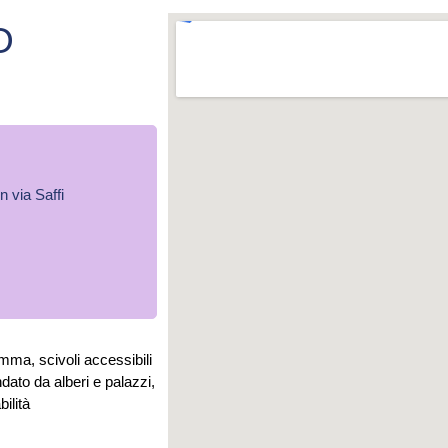
O
n via Saffi