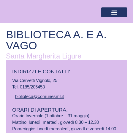
BANDIERA LILLA
DESTINAZIONI LILLA
AREA RISERVA
BIBLIOTECA A. E A.
VAGO
Santa Margherita Ligure
INDIRIZZI E CONTATTI:​
Via Cervetti Vignolo, 25
Tel. 0185/205453
biblioteca@comunesml.it
ORARI DI APERTURA:
Orario Invernale (1 ottobre – 31 maggio)
Mattino: lunedì, martedì, giovedì 8.30 – 12.30
Pomeriggio: lunedì mercoledì, giovedì e venerdì 14.00 –