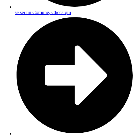
se sei un Comune, Clicca qui