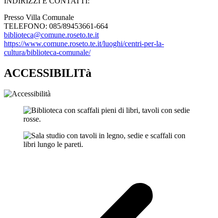
INDIRIZZI E CONTATTI:​
Presso Villa Comunale
TELEFONO: 085/89453661-664
biblioteca@comune.roseto.te.it
https://www.comune.roseto.te.it/luoghi/centri-per-la-
cultura/biblioteca-comunale/
ACCESSIBILITà