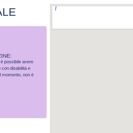
ALE
INE:
o è possibile avere
 con disabilità e
 al momento, non è