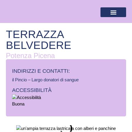
BANDIERA LILLA
DESTINAZIONI LILLA
AREA RISERVA
TERRAZZA
BELVEDERE
Potenza Picena
INDIRIZZI E CONTATTI:​
il Pincio – Largo donatori di sangue
ACCESSIBILITÀ