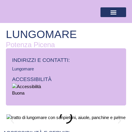
BANDIERA LILLA
DESTINAZIONI LILLA
AREA RISERVA
LUNGOMARE
Potenza Picena
INDIRIZZI E CONTATTI:​
Lungomare
ACCESSIBILITÀ