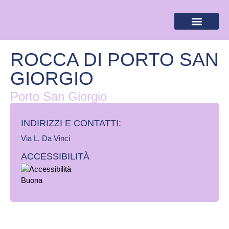
BANDIERA LILLA
DESTINAZIONI LILLA
AREA RISERVA
ROCCA DI PORTO SAN
GIORGIO
Porto San Giorgio
INDIRIZZI E CONTATTI:​
Via L. Da Vinci
ACCESSIBILITÀ