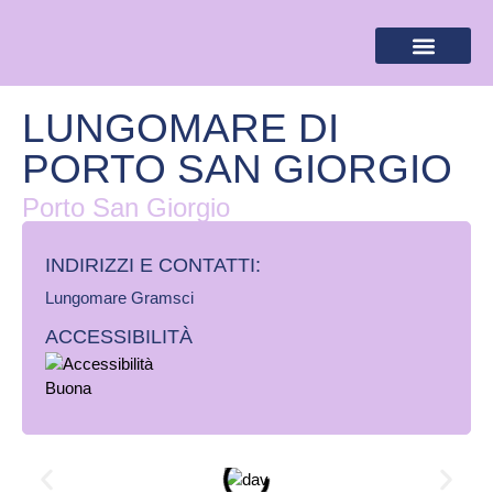
BANDIERA LILLA
DESTINAZIONI LILLA
AREA RISERVA
LUNGOMARE DI
PORTO SAN GIORGIO
Porto San Giorgio
INDIRIZZI E CONTATTI:​
Lungomare Gramsci
ACCESSIBILITÀ