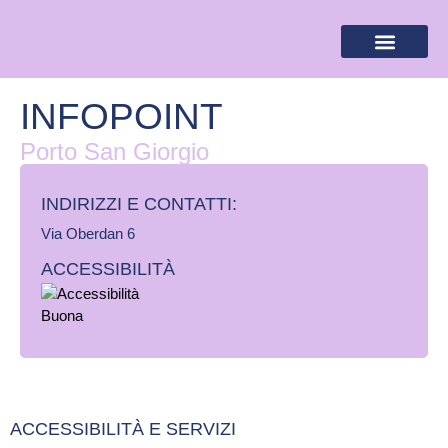
BANDIERA LILLA
DESTINAZIONI LILLA
AREA RISERVA
INFOPOINT
Porto San Giorgio
INDIRIZZI E CONTATTI:​
Via Oberdan 6
ACCESSIBILITÀ
ACCESSIBILITÀ E SERVIZI