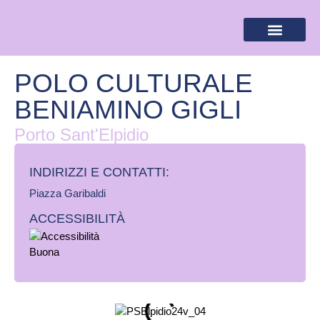
BANDIERA LILLA
DESTINAZIONI LILLA
AREA RISERVA
POLO CULTURALE
BENIAMINO GIGLI
Porto Sant'Elpidio
INDIRIZZI E CONTATTI:​
Piazza Garibaldi
ACCESSIBILITÀ