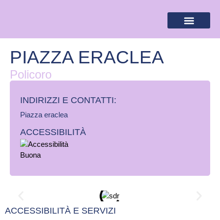
BANDIERA LILLA
DESTINAZIONI LILLA
AREA RISERVA
PIAZZA ERACLEA
Policoro
INDIRIZZI E CONTATTI:​
Piazza eraclea
ACCESSIBILITÀ
ACCESSIBILITÀ E SERVIZI