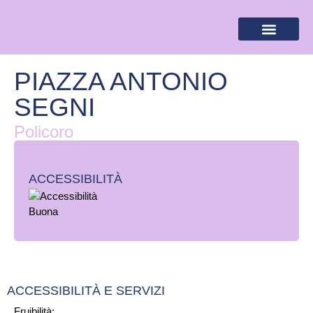
BANDIERA LILLA
DESTINAZIONI LILLA
AREA RISERVA
PIAZZA ANTONIO
SEGNI
Policoro
ACCESSIBILITÀ
ACCESSIBILITÀ E SERVIZI
Fruibilità: