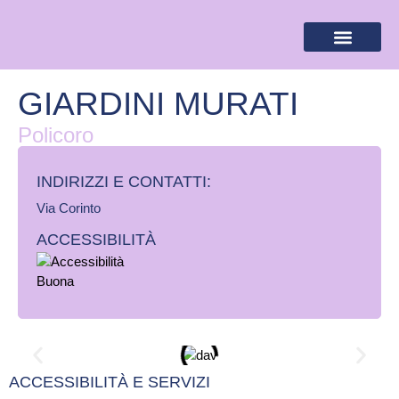
BANDIERA LILLA
DESTINAZIONI LILLA
AREA RISERVA
GIARDINI MURATI
Policoro
INDIRIZZI E CONTATTI:​
Via Corinto
ACCESSIBILITÀ
ACCESSIBILITÀ E SERVIZI