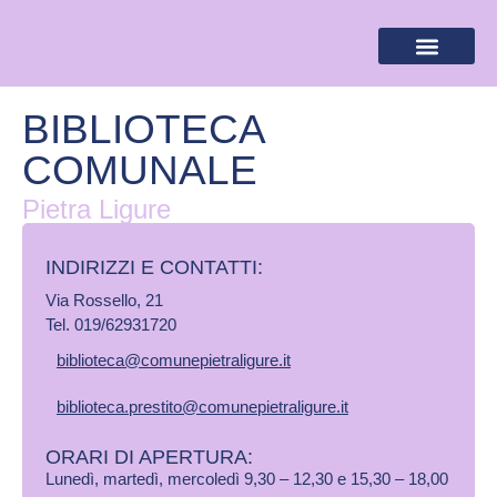
BANDIERA LILLA
DESTINAZIONI LILLA
AREA RISERVA
BIBLIOTECA
COMUNALE
Pietra Ligure
INDIRIZZI E CONTATTI:​
Via Rossello, 21
Tel. 019/62931720
biblioteca@comunepietraligure.it
biblioteca.prestito@comunepietraligure.it
ORARI DI APERTURA:
Lunedì, martedì, mercoledì 9,30 – 12,30 e 15,30 – 18,00