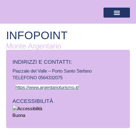
BANDIERA LILLA
DESTINAZIONI LILLA
AREA RISERVA
INFOPOINT
Monte Argentario
INDIRIZZI E CONTATTI:​
Piazzale del Valle – Porto Santo Stefano
TELEFONO 0564332075
https://www.argentarioturismo.it/
ACCESSIBILITÀ