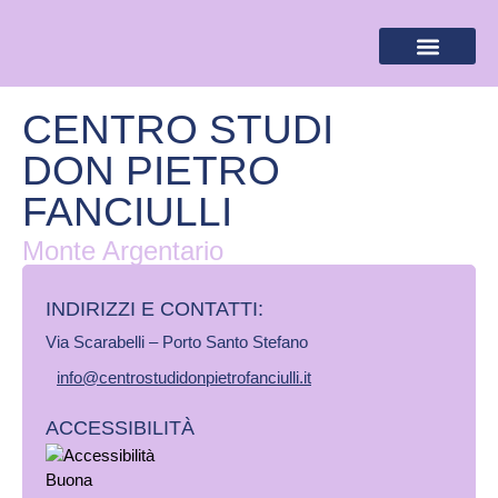
BANDIERA LILLA
DESTINAZIONI LILLA
AREA RISERVA
CENTRO STUDI
DON PIETRO
FANCIULLI
Monte Argentario
INDIRIZZI E CONTATTI:​
Via Scarabelli – Porto Santo Stefano
info@centrostudidonpietrofanciulli.it
ACCESSIBILITÀ