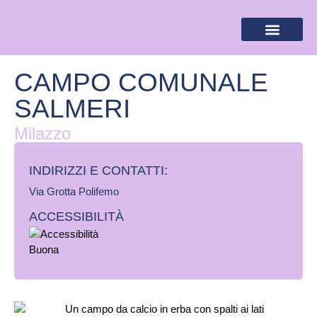
BANDIERA LILLA
DESTINAZIONI LILLA
AREA RISERVA
CAMPO COMUNALE
SALMERI
Milazzo
INDIRIZZI E CONTATTI:​
Via Grotta Polifemo
ACCESSIBILITÀ