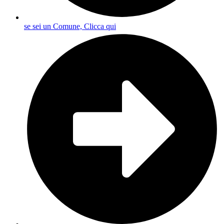
se sei un Comune, Clicca qui