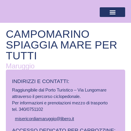
BANDIERA LILLA
DESTINAZIONI LILLA
AREA RISERVA
CAMPOMARINO
SPIAGGIA MARE PER
TUTTI
Maruggio
INDIRIZZI E CONTATTI:​
Raggiungibile dal Porto Turistico – Via Lungomare
attraverso il percorso ciclopedonale.
Per informazioni e prenotazioni mezzo di trasporto
tel. 340/0751102
misericordiamaruggio@libero.it
ACCESSO DEDICATO PER CARROZZINE: