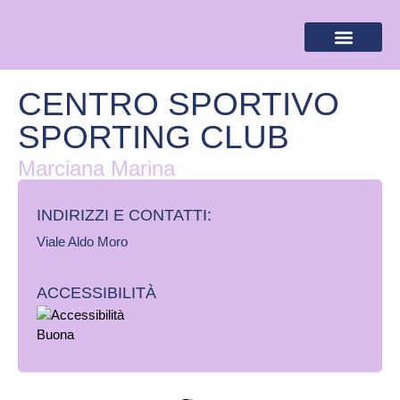
BANDIERA LILLA
DESTINAZIONI LILLA
AREA RISERVA
CENTRO SPORTIVO
SPORTING CLUB
Marciana Marina
INDIRIZZI E CONTATTI:​
Viale Aldo Moro
ACCESSIBILITÀ