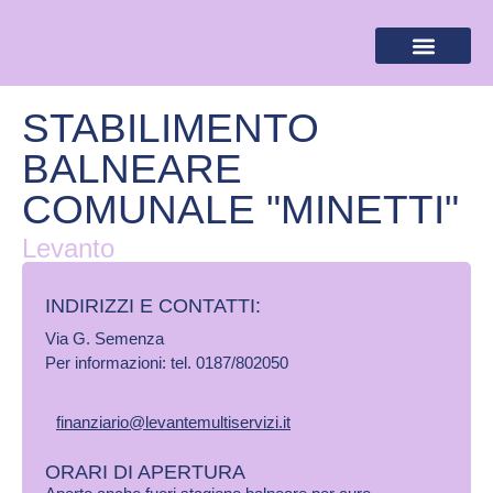
BANDIERA LILLA
DESTINAZIONI LILLA
AREA RISERVA
STABILIMENTO
BALNEARE
COMUNALE "MINETTI"
Levanto
INDIRIZZI E CONTATTI:​
Via G. Semenza
Per informazioni: tel. 0187/802050
finanziario@levantemultiservizi.it
ORARI DI APERTURA