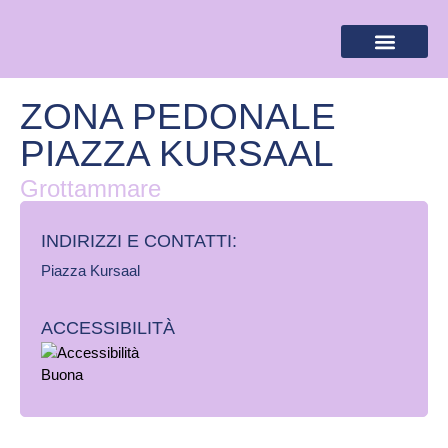
BANDIERA LILLA
DESTINAZIONI LILLA
AREA RISERVA
ZONA PEDONALE
PIAZZA KURSAAL
Grottammare
INDIRIZZI E CONTATTI:​
Piazza Kursaal
ACCESSIBILITÀ