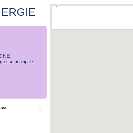
NERGIE
INE:
ngresso principale