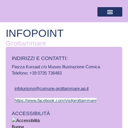
BANDIERA LILLA
DESTINAZIONI LILLA
AREA RISERVA
INFOPOINT
Grottammare
INDIRIZZI E CONTATTI:​
Piazza Kursaal c/o Museo Illustrazione Comica
Telefono: +39 0735 736483
infoturismo@comune.grottammare.ap.it
https://www.facebook.com/visitgrottammare
ACCESSIBILITÀ