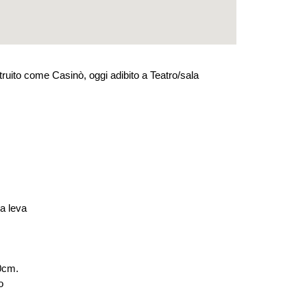
ostruito come Casinò, oggi adibito a Teatro/sala
a leva
100cm.
o