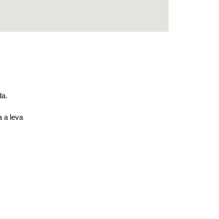
ada.
 a leva
a