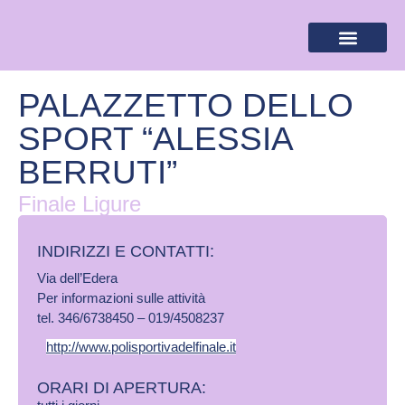
BANDIERA LILLA
DESTINAZIONI LILLA
AREA RISERVA
PALAZZETTO DELLO
SPORT “ALESSIA
BERRUTI”
Finale Ligure
INDIRIZZI E CONTATTI:​
Via dell’Edera
Per informazioni sulle attività
tel. 346/6738450 – 019/4508237
http://www.polisportivadelfinale.it
ORARI DI APERTURA: