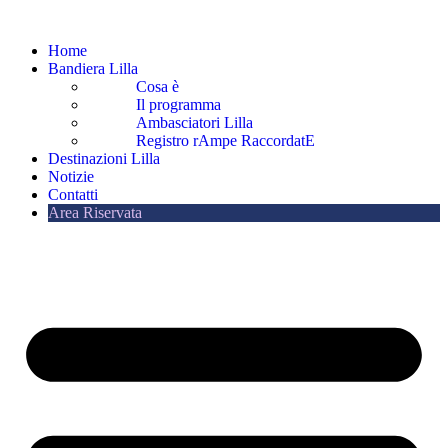
Vai
al
Home
contenuto
Bandiera Lilla
Cosa è
Il programma
Ambasciatori Lilla
Registro rAmpe RaccordatE
Destinazioni Lilla
Notizie
Contatti
Area Riservata