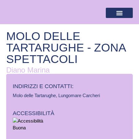
BANDIERA LILLA
DESTINAZIONI LILLA
AREA RISERVA
MOLO DELLE
TARTARUGHE - ZONA
SPETTACOLI
Diano Marina
INDIRIZZI E CONTATTI:​
Molo delle Tartarughe, Lungomare Carcheri
ACCESSIBILITÀ