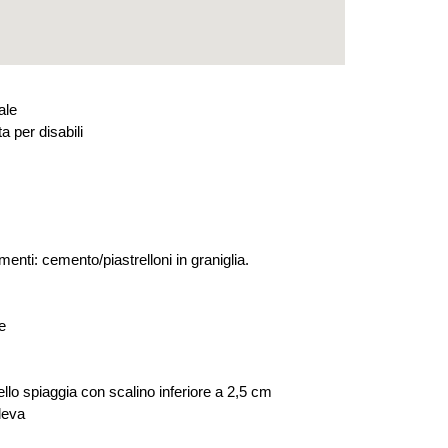
ale
 per disabili
ti: cemento/piastrelloni in graniglia.
e
ivello spiaggia con scalino inferiore a 2,5 cm
leva