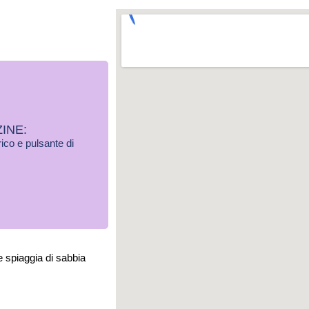
INE:
ico e pulsante di