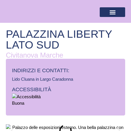
BANDIERA LILLA
DESTINAZIONI LILLA
AREA RISERVA
PALAZZINA LIBERTY
LATO SUD
Civitanova Marche
INDIRIZZI E CONTATTI:​
Lido Cluana in Largo Caradonna
ACCESSIBILITÀ