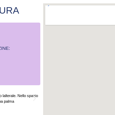
TURA
INE: