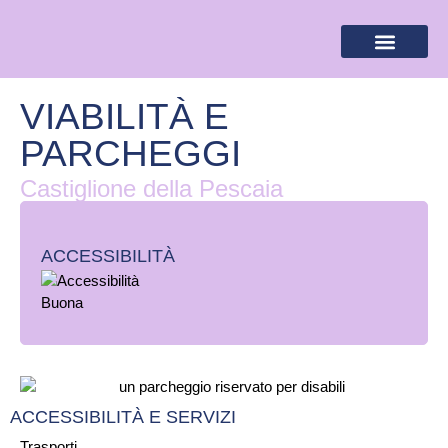
BANDIERA LILLA
DESTINAZIONI LILLA
AREA RISERVA
VIABILITÀ E
PARCHEGGI
Castiglione della Pescaia
ACCESSIBILITÀ
ACCESSIBILITÀ E SERVIZI
Trasporti